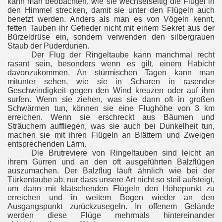
kann man beobachten, wie sie wechselseitig die Flügel in
den Himmel strecken, damit sie unter den Flügeln auch
benetzt werden. Anders als man es von Vögeln kennt,
fetten Tauben ihr Gefieder nicht mit einem Sekret aus der
Bürzeldrüse ein, sondern verwenden den silbergrauen
Staub der Puderdunen.
Der Flug der Ringeltaube kann manchmal recht
rasant sein, besonders wenn es gilt, einem Habicht
davonzukommen. An stürmischen Tagen kann man
mitunter sehen, wie sie in Scharen in rasender
Geschwindigkeit gegen den Wind kreuzen oder auf ihm
surfen. Wenn sie ziehen, was sie dann oft in großen
Schwärmen tun, können sie eine Flughöhe von 3 km
erreichen. Wenn sie erschreckt aus Bäumen und
Sträuchern auffliegen, was sie auch bei Dunkelheit tun,
machen sie mit ihren Flügeln an Blättern und Zweigen
entsprechenden Lärm.
Die Brutreviere von Ringeltauben sind leicht an
ihrem Gurren und an den oft ausgeführten Balzflügen
auszumachen. Der Balzflug läuft ähnlich wie bei der
Türkentaube ab, nur dass unsere Art nicht so steil aufsteigt,
um dann mit klatschenden Flügeln den Höhepunkt zu
erreichen und in weitem Bogen wieder an den
Ausgangspunkt zurückzusegeln. In offenem Gelände
werden diese Flüge mehrmals hintereinander