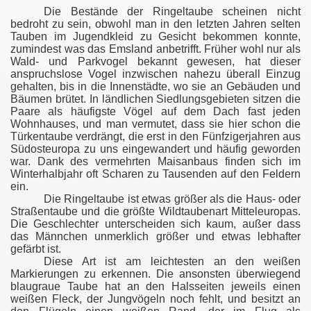
Die Bestände der Ringeltaube scheinen nicht
bedroht zu sein, obwohl man in den letzten Jahren selten
Tauben im Jugendkleid zu Gesicht bekommen konnte,
zumindest was das Emsland anbetrifft. Früher wohl nur als
Wald- und Parkvogel bekannt gewesen, hat dieser
anspruchslose Vogel inzwischen nahezu überall Einzug
gehalten, bis in die Innenstädte, wo sie an Gebäuden und
Bäumen brütet. In ländlichen Siedlungsgebieten sitzen die
Paare als häufigste Vögel auf dem Dach fast jeden
Wohnhauses, und man vermutet, dass sie hier schon die
Türkentaube verdrängt, die erst in den Fünfzigerjahren aus
Südosteuropa zu uns eingewandert und häufig geworden
war. Dank des vermehrten Maisanbaus finden sich im
Winterhalbjahr oft Scharen zu Tausenden auf den Feldern
ein.
Die Ringeltaube ist etwas größer als die Haus- oder
Straßentaube und die größte Wildtaubenart Mitteleuropas.
Die Geschlechter unterscheiden sich kaum, außer dass
das Männchen unmerklich größer und etwas lebhafter
gefärbt ist.
Diese Art ist am leichtesten an den weißen
Markierungen zu erkennen. Die ansonsten überwiegend
blaugraue Taube hat an den Halsseiten jeweils einen
weißen Fleck, der Jungvögeln noch fehlt, und besitzt an