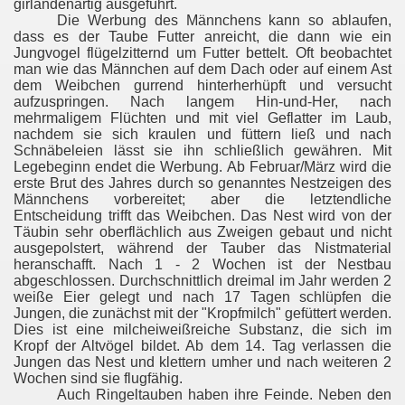
girlandenartig ausgeführt.
Die Werbung des Männchens kann so ablaufen,
dass es der Taube Futter anreicht, die dann wie ein
Jungvogel flügelzitternd um Futter bettelt. Oft beobachtet
man wie das Männchen auf dem Dach oder auf einem Ast
dem Weibchen gurrend hinterherhüpft und versucht
aufzuspringen. Nach langem Hin-und-Her, nach
mehrmaligem Flüchten und mit viel Geflatter im Laub,
nachdem sie sich kraulen und füttern ließ und nach
Schnäbeleien lässt sie ihn schließlich gewähren. Mit
Legebeginn endet die Werbung. Ab Februar/März wird die
erste Brut des Jahres durch so genanntes Nestzeigen des
Männchens vorbereitet; aber die letztendliche
Entscheidung trifft das Weibchen. Das Nest wird von der
Täubin sehr oberflächlich aus Zweigen gebaut und nicht
ausgepolstert, während der Tauber das Nistmaterial
heranschafft. Nach 1 - 2 Wochen ist der Nestbau
abgeschlossen. Durchschnittlich dreimal im Jahr werden 2
weiße Eier gelegt und nach 17 Tagen schlüpfen die
Jungen, die zunächst mit der "Kropfmilch" gefüttert werden.
Dies ist eine milcheiweißreiche Substanz, die sich im
Kropf der Altvögel bildet. Ab dem 14. Tag verlassen die
Jungen das Nest und klettern umher und nach weiteren 2
Wochen sind sie flugfähig.
Auch Ringeltauben haben ihre Feinde. Neben den