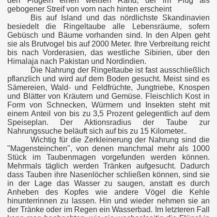
den Flügeln einen weißen Rand, der im Flug als
gebogener Streif von vorn nach hinten erscheint
Bis auf Island und das nördlichste Skandinavien
besiedelt die Ringeltaube alle Lebensräume, sofern
Gebüsch und Bäume vorhanden sind. In den Alpen geht
sie als Brutvogel bis auf 2000 Meter. Ihre Verbreitung reicht
bis nach Vorderasien, das westliche Sibirien, über den
Himalaja nach Pakistan und Nordindien.
Die Nahrung der Ringeltaube ist fast ausschließlich
pflanzlich und wird auf dem Boden gesucht. Meist sind es
Sämereien, Wald- und Feldfrüchte, Jungtriebe, Knospen
und Blätter von Kräutern und Gemüse. Fleischlich Kost in
Form von Schnecken, Würmern und Insekten steht mit
einem Anteil von bis zu 3,5 Prozent gelegentlich auf dem
Speiseplan. Der Aktionsradius der Taube zur
Nahrungssuche beläuft sich auf bis zu 15 Kilometer..
Wichtig für die Zerkleinerung der Nahrung sind die
"Magensteinchen", von denen manchmal mehr als 1000
Stück im Taubenmagen vorgefunden werden können.
Mehrmals täglich werden Tränken aufgesucht. Dadurch
dass Tauben ihre Nasenlöcher schließen können, sind sie
in der Lage das Wasser zu saugen, anstatt es durch
Anheben des Kopfes wie andere Vögel die Kehle
hinunterrinnen zu lassen. Hin und wieder nehmen sie an
der Tränke oder im Regen ein Wasserbad. Im letzteren Fall